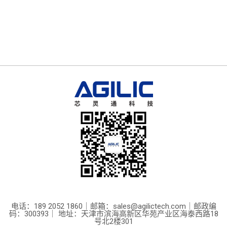
电话：189 2052 1860｜邮箱：sales@agilictech.com｜邮政编
码：300393｜ 地址：天津市滨海高新区华苑产业区海泰西路18
号北2楼301