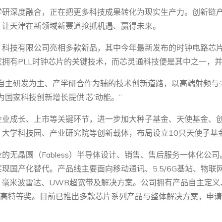
学研深度融合，正在把更多科技成果转化为现实生产力。创新链
，让天津在新领域新赛道抢抓机遇、赢得未来。
科技有限公司亮相多款新品，其中今年最新发布的时钟电路芯片、
拥有PLL时钟芯片的关键技术，而芯灵通科技便是其中之一，
持自主研发为主、产学研合作为辅的技术创新道路，以高端射频与
为国家科技创新增长提供‘芯’动能。”
企业成长、上市等关键环节，进一步加大种子基金、天使基金、
大学科技园、产业研究院等创新载体，布局设立10只天使子基金
的无晶圆（Fabless）半导体设计、销售、售后服务一体化公
产化替代。产品线主要面向移动通讯、5.5/6G基站、物联网等领域。
钟电路、毫米波雷达、UWB超宽带及解决方案。公司拥有产品自主
最高特等奖。目前已推出多款芯片系列产品与整体解决方案，申