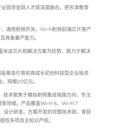
产业链资金链人才链深度融合，把天津教育
通用射频开关、Wi-Fi射频前端芯片等产
并且具备量产能力。
毫米波芯片和解决方案为优势，致力于解决
创投基金引育和高成长初创科技型企业投资
，规模20亿元。
司。技术聚焦于模拟射频集成电路方向，专注
产品覆盖Wi-Fi 6、Wi-Fi 7
定义、设计研发、方案开发的完整技术链，曾获
请授权多项自主知识产权。