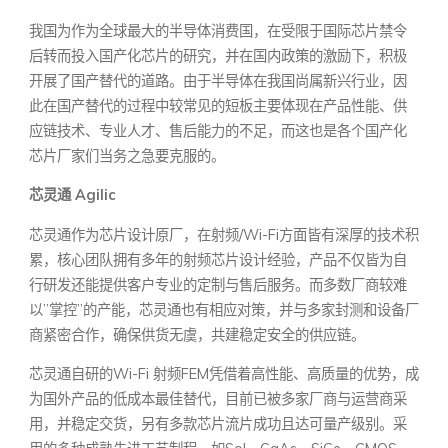
我国为作为全球最大的半导体消费国，在受限于国际芯片禁令
后转而投入国产化芯片的研究，并在国内政策的激励下，积极
开展了国产替代的道路。由于半导体在我国尚属新兴行业，因
此在国产替代的过程中较常见的短板主要体现在产品性能、供
应链技术、专业人才、售后能力的不足，而这也是各个国产化
芯片厂家们当务之急要克服的。
芯灵通
Agilic
芯灵通作为芯片设计原厂，在射频/Wi-Fi方面皆有深厚的技术积
累，核心团队拥有多年的射频芯片设计经验，产品不仅皆为自
行研发还能提供客户专业的定制与售后服务。而多数厂商较难
以”掌控”的产能，芯灵通也有相应对策，并与多家封测和设备厂
商紧密合作，确保供货无虞，共建稳定安全的供应链。
芯灵通自研的Wi-Fi 射频FEM凭借着高性能、高质量的优势，成
为国外产品的低成本最佳替代，目前已被多家厂商与运营商采
用，并稳定交货，另有多款芯片流片成功且达可量产级别。采