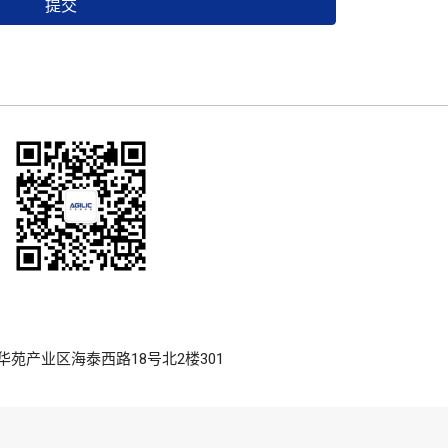
提交
高新区华苑产业区海泰西路18号北2楼301