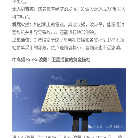
平衡点。
无人机管控：
随着低空经济的发展，X 波段雷达成为“反无人
机”神器“。
机载火控：
如战机上的雷达。其波长短，波束窄，能精准锁
定敌机并引导导弹攻击，还能进行地形测绘。
卫星通信：
C 波段是全球卫星电视转播和各类小型卫星地面
站最早采用的频段。优点是雨衰极小，暴雨天也不受影响。
中高频 Ku/Ka波段：卫星通信的黄金搭档
进入Ku波段（12-18GHz）和Ka波段（26.5-40GHz），技