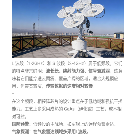
L 波段（1-2GHz）和 S 波段（2-4GHz）属于低频段。它们
的特点非常鲜明：
波长长、绕射能力强、信号衰减弱
。这意
味着它们能穿透云雨雾、覆盖广阔的区域，适合大规模应
用，但带宽较窄，
传输数据的速度相对较慢
。
–
在这个频段，相控阵芯片的设计重点在于低功耗和强抗干扰
能力。工艺上多采用成熟的 GaAs（砷化镓）工艺，成本相
对可控。
国防预警：
低频段的主战场。如军舰上的远程预警雷达。
气象探测：在气象雷达领域多采用L波段
。