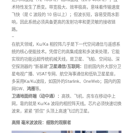
术特性发生了质变。带宽极大、效率极高，意味着传输速度
飞快（是 C 波段的 10 倍以上）；但波长短，容易受雨水影
响，因此系统必须具备更高的发射功率和更灵敏的接收链
路。
–
在航天领域，Ku/Ka 相控阵几乎是下一代空间通信与遥感系
统的核心使能技术。凭借它的高集成度和多波束处理，它能
实现的功能远超传统机械天线，是卫星、飞船、空间站、深
空探测器的 “新基建”
卫星通信/互联网：
目前国内外大部分卫
星电视广播、VSAT专网、航空海事通信和低轨卫星星座，
多采用Ka/Ku波段，如国外的Starlink、OneWeb；国内的国
网GW、
鸿雁
等。
卫通地面终端（动中通）：
高铁、飞机、房车在移动中上
网，靠的就是 Ku/Ka 波段的相控阵天线。芯片必须快速切换
波束，紧紧 “抓住” 头顶上高速飞过的卫星。
高频 毫米波波段：细致的观察者