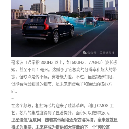
毫米波（通常指 30GHz 以上，如 60GHz、77GHz）波长极
短，甚至不到 1 毫米。这赋予了它极高的分辨率和超大的带
宽，但缺点是传不远，穿墙能力差。不过，虽然视野有限，
但能看清最细微的细节，是未来消费电子和通信的核心方
向。
–
在这个频段，相控阵芯片迎来了硅基革命。利用 CMOS 工
艺，芯片的集成度得到了显著提升，面积可以做得极小。
卫星通信/互联网：随着其他频段逐渐变得拥挤，毫米波就显
得尤为重要，未来将成为提供超大容量的下一个“频段富